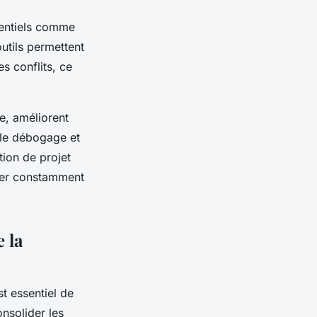
sentiels comme
outils permettent
s conflits, ce
e, améliorent
 le débogage et
tion de projet
uster constamment
e la
t essentiel de
nsolider les