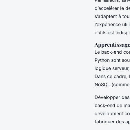
Par ailleurs, sa
d’accélérer le d
s’adaptent à tou
l’expérience ut
outils est indi
Apprentissage
Le back-end con
Python sont sou
logique serveur
Dans ce cadre, 
NoSQL (comme 
Développer des 
back-end de mani
development com
fabriquer des ap