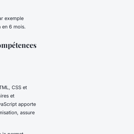
par exemple
n en 6 mois.
compétences
HTML, CSS et
ires et
vaScript apporte
imisation, assure