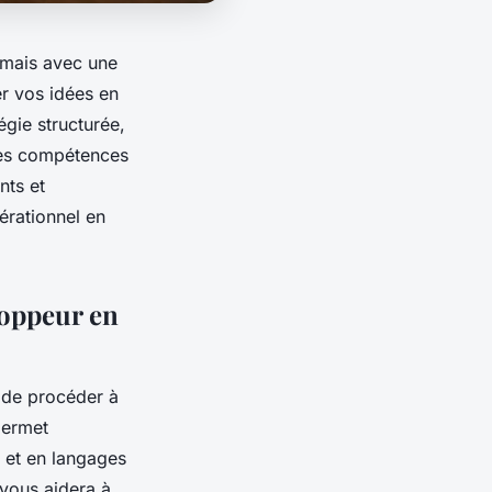
 mais avec une
r vos idées en
gie structurée,
 les compétences
nts et
érationnel en
loppeur en
l de procéder à
permet
 et en langages
vous aidera à