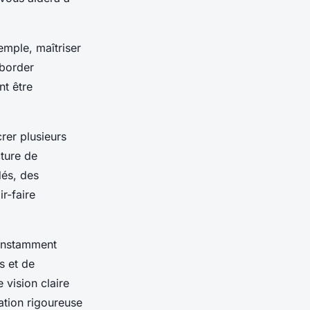
xemple, maîtriser
aborder
nt être
rer plusieurs
cture de
dés, des
ir-faire
 constamment
s et de
 vision claire
ation rigoureuse