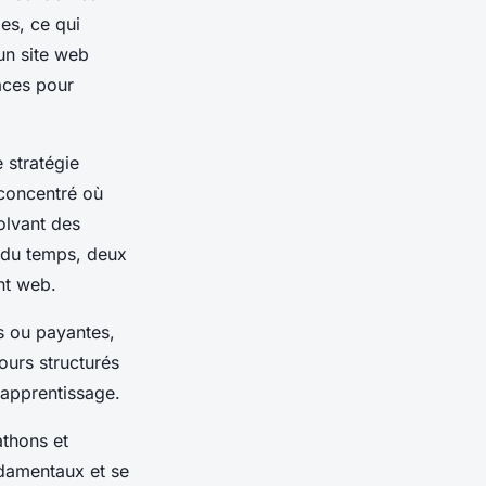
es, ce qui
un site web
aces pour
 stratégie
 concentré où
olvant des
n du temps, deux
nt web.
tes ou payantes,
urs structurés
 apprentissage.
athons et
ndamentaux et se