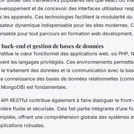
voir utiliser des frameworks populaires tels que React ou Vu
éveloppement et de concevoir des interfaces utilisateur res
s les appareils. Ces technologies facilitent la modularité du
ilisateur dynamique indispensable pour les sites modernes.
spensable pour tout parcours en formation web development.
 back-end et gestion de bases de données
stitue le cœur fonctionnel des applications web, où PHP, 
vent les langages privilégiés. Ces environnements permetten
, le traitement des données et la communication avec la ba
la connaissance des bases de données relationnelles (co
MongoDB) est fondamentale.
API RESTful contribue également à faire dialoguer le front
ère fluide et sécurisée. Cela fait partie intégrante d’une 
plète, offrant une compréhension globale des systèmes et
plications robustes.