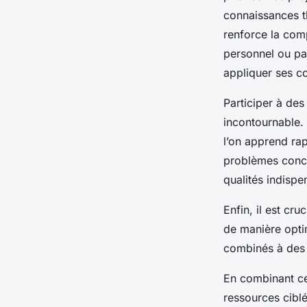
connaissances th
renforce la comp
personnel ou pa
appliquer ses co
Participer à de
incontournable.
l’on apprend ra
problèmes concr
qualités indisp
Enfin, il est cru
de manière opti
combinés à des t
En combinant ce
ressources cibl