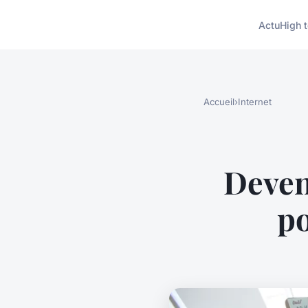
Actu
High 
Accueil
›
Internet
Deven
po