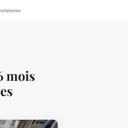
artphones
6 mois
ées