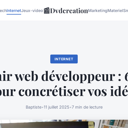
📰
Dvdcreation
tech
Internet
Jeux-video
Marketing
Materiel
Sm
INTERNET
ir web développeur : 
ur concrétiser vos id
Baptiste
•
11 juillet 2025
•
7 min de lecture