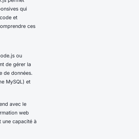
e.js permet
ponsives qui
 code et
 Comprendre ces
Node.js ou
t de gérer la
se de données.
mme MySQL) et
-end avec le
formation web
 une capacité à