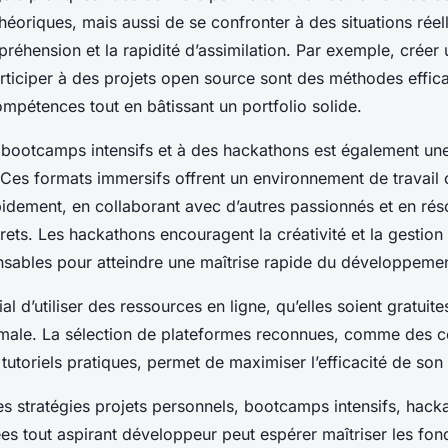
éoriques, mais aussi de se confronter à des situations réell
réhension et la rapidité d’assimilation. Par exemple, créer 
rticiper à des projets open source sont des méthodes effic
mpétences tout en bâtissant un portfolio solide.
s bootcamps intensifs et à des hackathons est également une
 Ces formats immersifs offrent un environnement de travail
pidement, en collaborant avec d’autres passionnés et en rés
ets. Les hackathons encouragent la créativité et la gestio
ensables pour atteindre une maîtrise rapide du développeme
cial d’utiliser des ressources en ligne, qu’elles soient gratui
male. La sélection de plateformes reconnues, comme des co
utoriels pratiques, permet de maximiser l’efficacité de son
s stratégies projets personnels, bootcamps intensifs, hack
ées tout aspirant développeur peut espérer maîtriser les fo