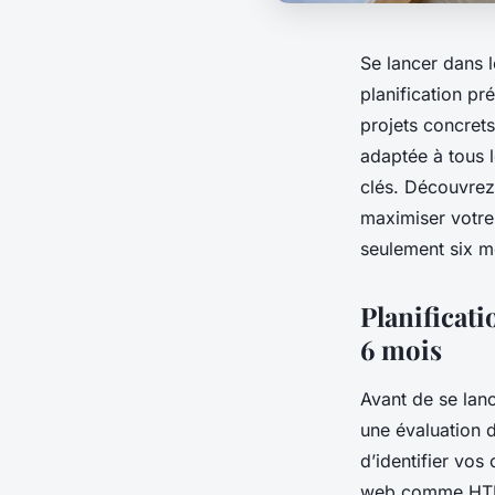
Se lancer dans 
planification p
projets concret
adaptée à tous l
clés. Découvrez
maximiser votre
seulement six m
Planificat
6 mois
Avant de se lan
une évaluation 
d’identifier vo
web comme HTML